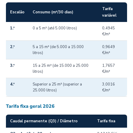
Tarifa
Escalão
Consumo (m³/30 dias)
variável
1.º
0 a 5 m³ (até 5.000 litros)
0,4945
€/m³
2.º
5 a 15 m³ (de 5.000 a 15.000
0,9649
litros)
€/m³
3.º
15 a 25 m³ (de 15.000 a 25.000
1,7657
litros)
€/m³
4.º
Superior a 25 m³ (superior a
3,0016
25.000 litros)
€/m³
Tarifa fixa geral 2026
Caudal permanente (Q3) / Diâmetro
Tarifa fixa