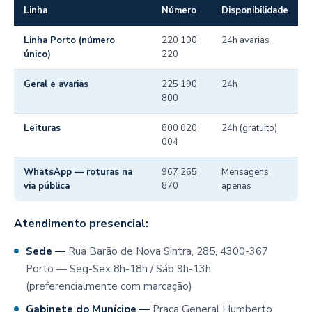
Linha
Número
Disponibilidade
Linha Porto (número
220 100
24h avarias
único)
220
Geral e avarias
225 190
24h
800
Leituras
800 020
24h (gratuito)
004
WhatsApp — roturas na
967 265
Mensagens
via pública
870
apenas
Atendimento presencial:
Sede —
Rua Barão de Nova Sintra, 285, 4300-367
Porto — Seg-Sex 8h-18h / Sáb 9h-13h
(preferencialmente com marcação)
Gabinete do Munícipe —
Praça General Humberto