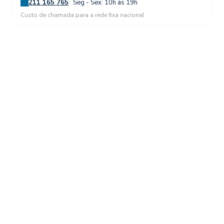
211 165 765
Seg - Sex: 10h às 19h
Custo de chamada para a rede fixa nacional