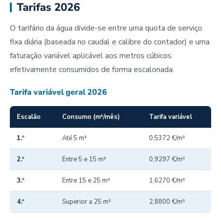
Tarifas 2026
O tarifário da água divide-se entre uma quota de serviço
fixa diária (baseada no caudal e calibre do contador) e uma
faturação variável aplicável aos metros cúbicos
efetivamente consumidos de forma escalonada.
Tarifa variável geral 2026
Escalão
Consumo (m³/mês)
Tarifa variável
1.º
Até 5 m³
0,5372 €/m³
2.º
Entre 5 e 15 m³
0,9297 €/m³
3.º
Entre 15 e 25 m³
1,6270 €/m³
4.º
Superior a 25 m³
2,8800 €/m³