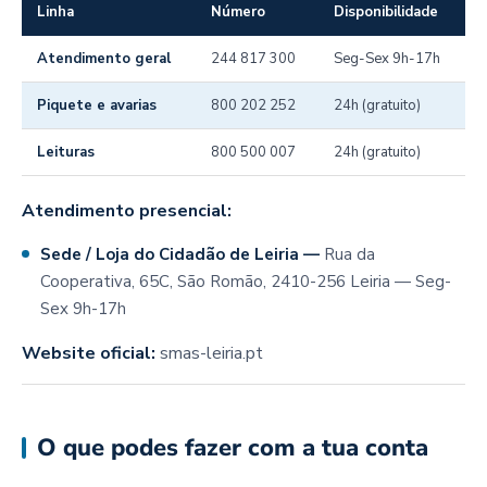
Linha
Número
Disponibilidade
Atendimento geral
244 817 300
Seg-Sex 9h-17h
Piquete e avarias
800 202 252
24h (gratuito)
Leituras
800 500 007
24h (gratuito)
Atendimento presencial:
Sede / Loja do Cidadão de Leiria —
Rua da
Cooperativa, 65C, São Romão, 2410-256 Leiria — Seg-
Sex 9h-17h
Website oficial:
smas-leiria.pt
O que podes fazer com a tua conta