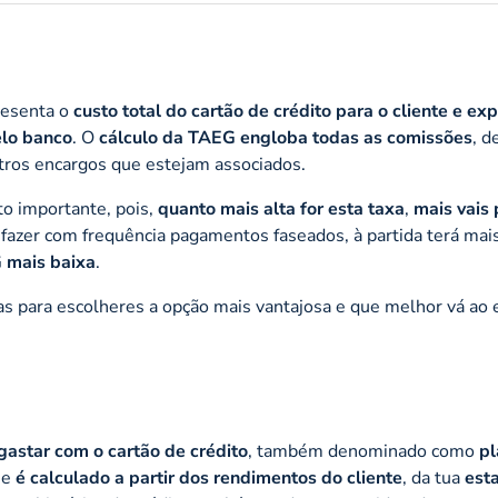
resenta o
custo total do cartão de crédito para o cliente e ex
lo banco
. O
cálculo da TAEG engloba todas as comissões
, d
tros encargos que estejam associados.
to importante, pois,
quanto mais alta for esta taxa
,
mais vais
 fazer com frequência pagamentos faseados, à partida terá mai
 mais baixa
.
ras para escolheres a opção mais vantajosa e que melhor vá ao
 gastar com o cartão de crédito
, também denominado como
pl
 e
é calculado a partir dos rendimentos do cliente
, da tua
est