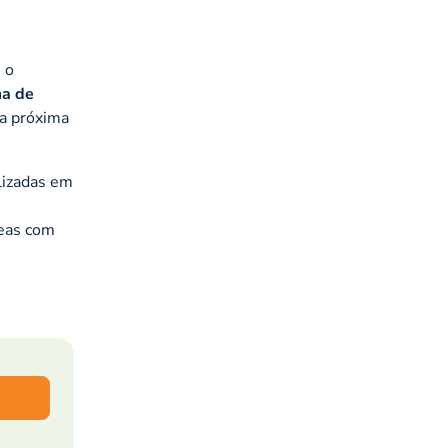
 o
a de
da próxima
lizadas em
reas com