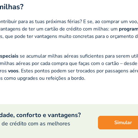
milhas?
ontribuir para as tuas próximas férias? E se, ao comprar um voo,
vantagens de ter um cartão de crédito com milhas: um
program
, que pode ter vantagens muito concretas para o orçamento 
especiais
se acumular milhas aéreas suficientes para serem uti
as milhas aéreas por cada compra que faças com o cartão – desde
tros
voos
. Estes pontos podem ser trocados por passagens aé
as como upgrades ou refeições a bordo.
idade, conforto e vantagens?
Simular
o de crédito com as melhores