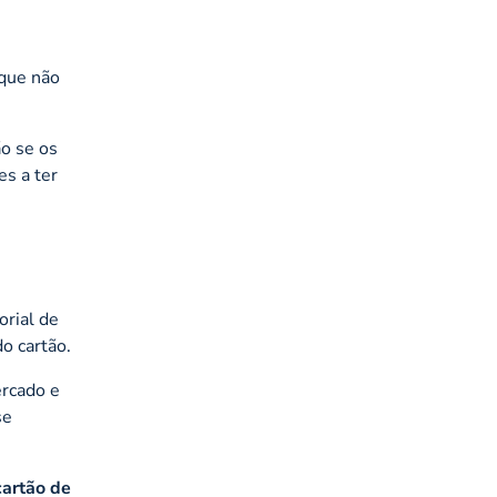
 que não
o se os
s a ter
orial de
o cartão.
ercado e
se
cartão de