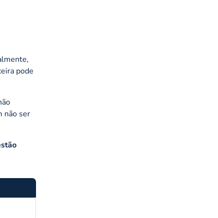
ralmente,
ceira pode
não
m não ser
estão