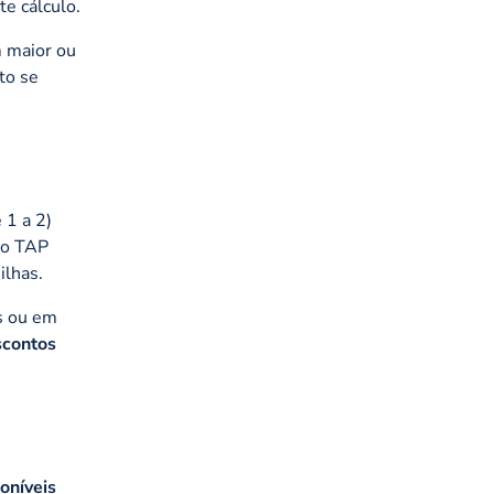
te cálculo.
m maior ou
to se
 1 a 2)
do TAP
ilhas.
as ou em
scontos
oníveis