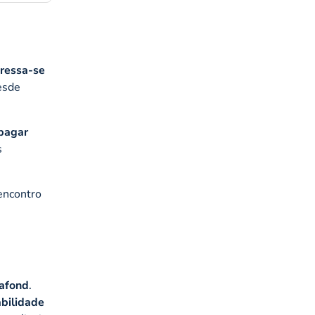
pressa-se
esde
 pagar
s
 encontro
afond
.
abilidade