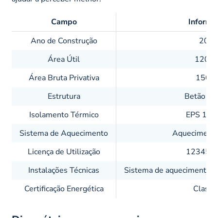
Campo
Informa
Ano de Construção
202
Área Útil
120 
Área Bruta Privativa
150m
Estrutura
Betão ar
Isolamento Térmico
EPS 100
Sistema de Aquecimento
Aquecimento
Licença de Utilização
12345/2
Instalações Técnicas
Sistema de aquecimento cen
Certificação Energética
Classe