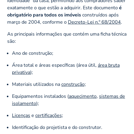
identidade" da casa, permitindo aos compradores saber
exatamente o que estão a adquirir. Este documento
é
obrigatório para todos os imóveis
construídos após
março de 2004, conforme o
Decreto-Lei n.º 68/2004
.
As principais informações que contém uma ficha técnica
são:
Ano de construção;
Área total e áreas específicas (área útil,
área bruta
privativa
);
Materiais utilizados na
construção;
Equipamentos instalados (
aquecimento
,
sistemas de
isolamento
);
Licenças
e
certificações;
Identificação do projetista e do construtor.