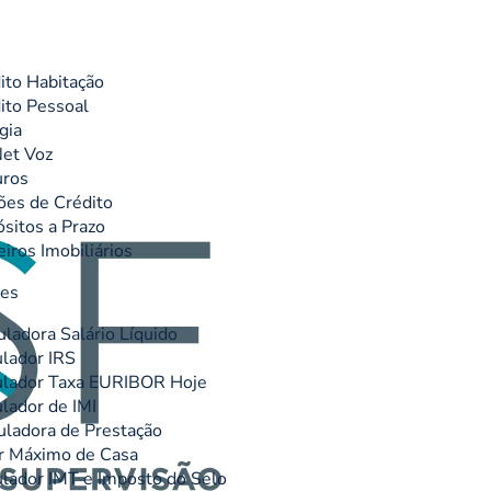
ito Habitação
ito Pessoal
gia
et Voz
uros
ões de Crédito
sitos a Prazo
eiros Imobiliários
res
uladora Salário Líquido
lador IRS
lador Taxa EURIBOR Hoje
lador de IMI
uladora de Prestação
r Máximo de Casa
lador IMT e Imposto do Selo