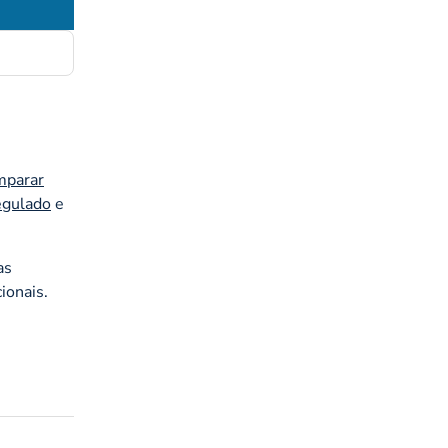
mparar
egulado
e
as
ionais.