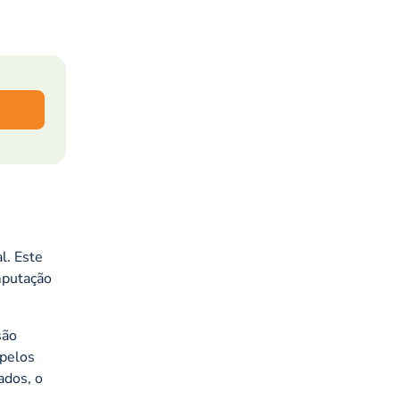
l. Este
omputação
são
 pelos
ados, o