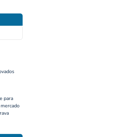
ovados
te para
 mercado
rava