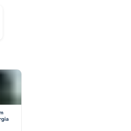
em
rgia