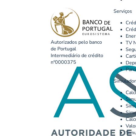
Serviços
Créd
Créd
Ener
Autorizados pelo banco
TV N
de Portugal
Seg
Intermediário de crédito
Cart
nº0000375
Depó
Parc
Simulado
Calc
Simu
Simu
Simu
Calc
Valo
Simu