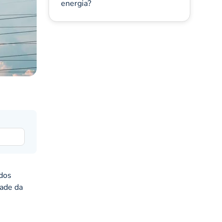
energia?
 dos
dade da