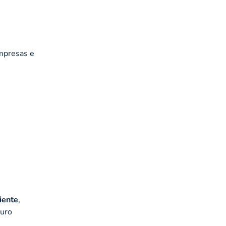
mpresas e
liente
,
turo