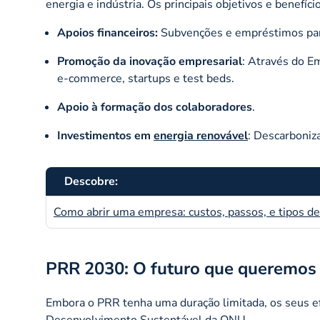
energia e indústria. Os principais objetivos e benefíci
Apoios financeiros:
Subvenções e empréstimos par
Promoção da inovação empresarial
: Através do E
e-commerce, startups e test beds.
Apoio à formação dos colaboradores
.
Investimentos em
energia renovável
: Descarboniz
Descobre:
Como abrir uma empresa: custos, passos, e tipos d
PRR 2030: O futuro que queremos 
Embora o PRR tenha uma duração limitada, os seus 
Desenvolvimento Sustentável da ONU.