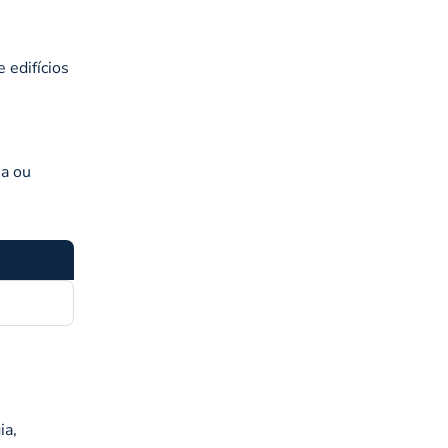
 edifícios
ia ou
ia,