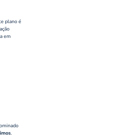
te plano é
ração
da em
enominado
imos
.