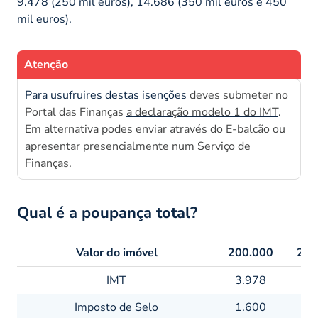
9.478 (250 mil euros), 14.686 (350 mil euros e 450
mil euros).
Atenção
Para usufruires destas isenções
deves submeter no
Portal das Finanças
a declaração modelo 1 do IMT
.
Em alternativa podes enviar através do E-balcão ou
apresentar presencialmente num Serviço de
Finanças.
Qual é a poupança total?
Valor do imóvel
200.000
250
IMT
3.978
7.
Imposto de Selo
1.600
2.