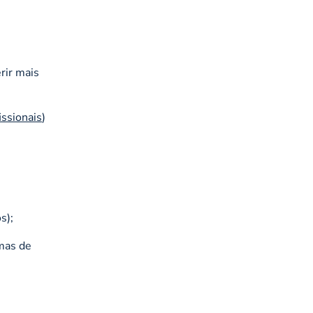
rir mais
issionais
)
s);
emas de