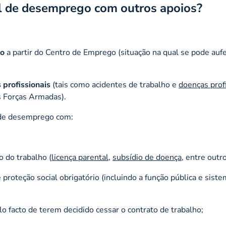
ial de desemprego com outros apoios?
io
a partir do Centro de Emprego (situação na qual se pode aufe
 profissionais
(tais como acidentes de trabalho e
doenças prof
s Forças Armadas).
l de desemprego com:
 do trabalho (
licença parental
,
subsídio de doença
, entre outro
proteção social obrigatório (incluindo a função pública e sist
 facto de terem decidido cessar o contrato de trabalho;