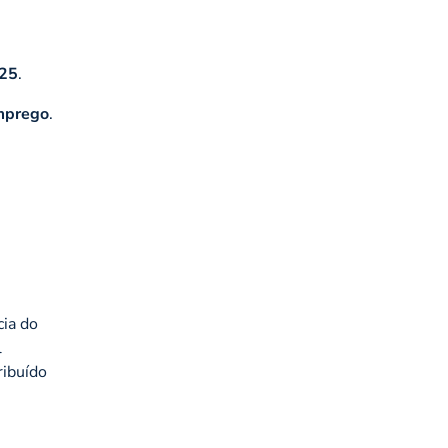
025
.
emprego
.
cia do
l
ribuído