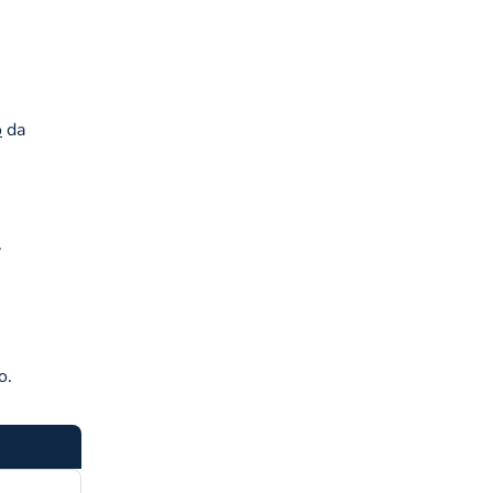
o
da
.
o.