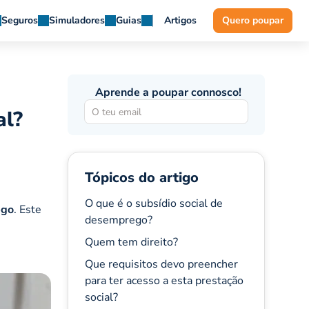
Seguros
Simuladores
Guias
Artigos
Quero poupar
Aprende a poupar connosco!
al?
Tópicos do artigo
O que é o subsídio social de
ego
. Este
desemprego?
e
Quem tem direito?
Que requisitos devo preencher
para ter acesso a esta prestação
social?