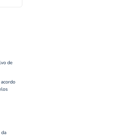
lvo de
 acordo
elos
 da