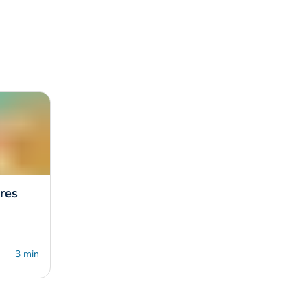
res
3 min