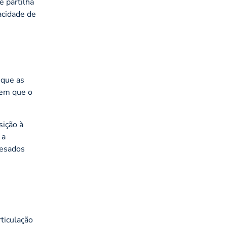
e partilha
acidade de
 que as
 em que o
sição à
 a
pesados
rticulação