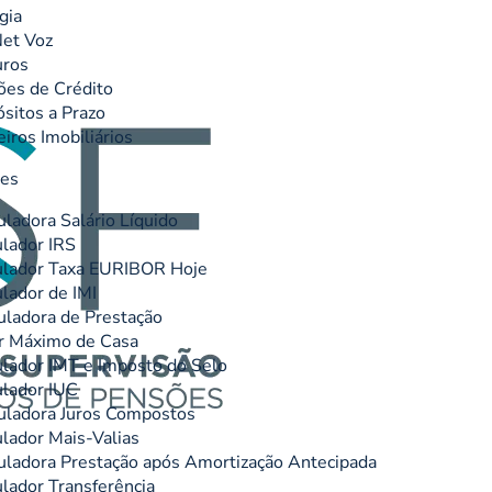
gia
et Voz
uros
ões de Crédito
sitos a Prazo
eiros Imobiliários
res
uladora Salário Líquido
lador IRS
lador Taxa EURIBOR Hoje
lador de IMI
uladora de Prestação
r Máximo de Casa
lador IMT e Imposto do Selo
lador IUC
uladora Juros Compostos
lador Mais-Valias
uladora Prestação após Amortização Antecipada
lador Transferência