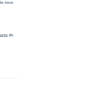
te novo
uros
do