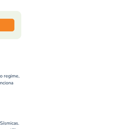
s
o regime,
nciona
 Sísmicas.