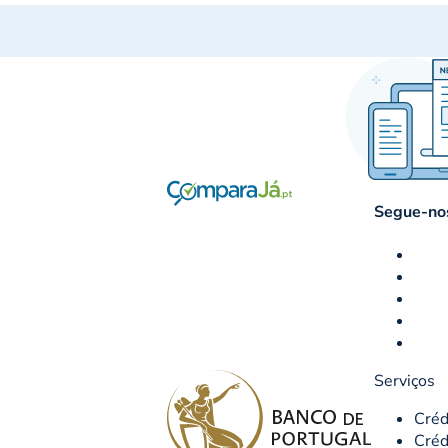
Segue-nos
Serviços
Créd
Créd