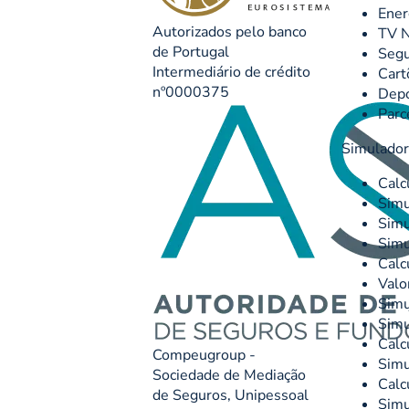
Ener
Autorizados pelo banco
TV N
de Portugal
Seg
Intermediário de crédito
Cart
nº0000375
Depó
Parc
Simulado
Calc
Simu
Simu
Simu
Calc
Valo
Simu
Simu
Calc
Compeugroup -
Simu
Sociedade de Mediação
Calc
de Seguros, Unipessoal
Simu