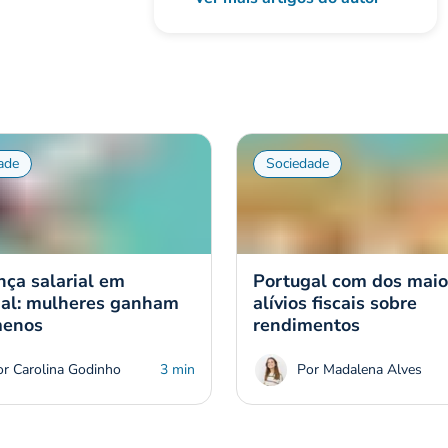
ade
Sociedade
nça salarial em
Portugal com dos maio
al: mulheres ganham
alívios fiscais sobre
enos
rendimentos
or Carolina Godinho
3 min
Por Madalena Alves