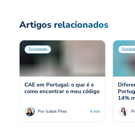
Artigos relacionados
Sociedade
Socied
CAE em Portugal: o que é e
Difere
como encontrar o meu código
Portug
14% m
Por Isabel Pires
4 min
P