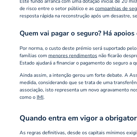
Este fundo arranca com uma dotação inicial de 20 mi
de risco entre o setor público e as
companhias de seg
resposta rápida na reconstrução após um desastre, 
Quem vai pagar o seguro? Há apoios 
Por norma, o custo deste prémio será suportado pel
famílias com
menores rendimentos
não ficarão despr
Estado ajudará a financiar o pagamento do seguro a q
Ainda assim, a intenção gerou um forte debate. A As
medida, considerando que se trata de uma transferên
associação, isto representa um novo agravamento no
como o
IMI
.
Quando entra em vigor a obrigato
As regras definitivas, desde os capitais mínimos exig