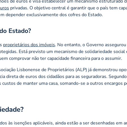
lhões de euros e visa estabelecer um mecanismo estruturado d
uros
privadas. O objetivo central é garantir que o país tem cap
sem depender exclusivamente dos cofres do Estado.
do Estado?
os
proprietários dos imóveis
. No entanto, o Governo assegurou
otegidas. Está previsto um mecanismo de solidariedade social
uem comprovar não ter capacidade financeira para o assumir.
sociação Lisbonense de Proprietários (ALP) já demonstrou opo
cia direta de euros dos cidadãos para as seguradoras. Segundo
s custos de manter uma casa, somando-se a outros encargos 
riedade?
idos às isenções aplicáveis, ainda estão a ser desenhadas em a