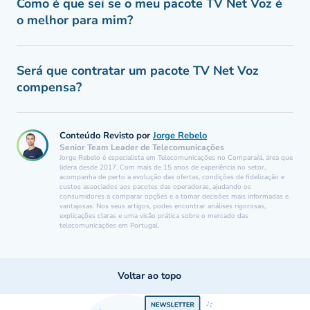
Como é que sei se o meu pacote TV Net Voz é
o melhor para mim?
Será que contratar um pacote TV Net Voz
compensa?
Conteúdo Revisto por
Jorge Rebelo
Senior Team Leader de Telecomunicações
Jorge Rebelo é especialista em Telecomunicações no ComparaJá, área que
lidera desde 2017. Com mais de 15 anos de experiência no setor,
acompanha de perto a evolução das ofertas, condições de fidelização e
custos associados aos pacotes das operadoras, ajudando os
consumidores a comparar opções e a tomar decisões mais informadas e
vantajosas. Nos seus artigos, podes encontrar análises rigorosas,
explicações claras e uma visão prática sobre o mercado das
telecomunicações em Portugal.
Voltar ao topo