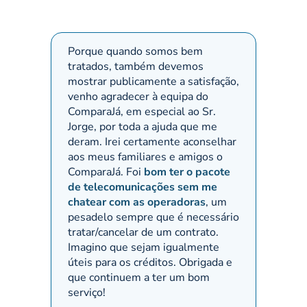
Porque quando somos bem
Pessoa
tratados, também devemos
criou 
mostrar publicamente a satisfação,
Compa
venho agradecer à equipa do
resolv
ComparaJá, em especial ao Sr.
obriga
Jorge, por toda a ajuda que me
deram. Irei certamente aconselhar
aos meus familiares e amigos o
ComparaJá. Foi
bom ter o pacote
de telecomunicações sem me
chatear com as operadoras
, um
pesadelo sempre que é necessário
tratar/cancelar de um contrato.
Imagino que sejam igualmente
úteis para os créditos. Obrigada e
que continuem a ter um bom
serviço!