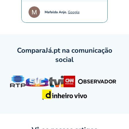
Mafalda Anjo
,
Google
ComparaJá.pt na comunicação
social