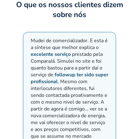
O que os nossos clientes dizem
sobre nós
Mudei de comercializador. E esta é
Pedimo
a síntese que melhor explica o
fornec
excelente serviço
prestado pela
outro 
ComparaJá. Simulei no site e foi
atendi
quanto bastou para a partir daí o
eficác
serviço de
followup ter sido super
nossas
profissional
. Mesmo com
Marta 
interlocutores diferentes, fui
várias
sendo contactada proativamente e
tendo
com o mesmo nivel de serviço. A
corret
partir de agora é comigo... ver se a
nova comercializadora de energia,
me vai oferecer o nivel de serviço
e aos preços competitivos, com
que se assume no mercado