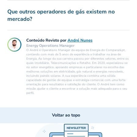
Que outros operadores de gás existem no
mercado?
Conteúdo Revisto por
André Nunes
Energy Operations Manager
O André é Operations Manager da equipa de Energia do ComparaJá.pt,
contando com mais de 5 anos de experiência a trabalhar na área de
Energia. Ao longo da sua carreira passou por diferentes setores, entre os
quais Imobiliário, Telecomunicações e Retalho. Em 2020, especializou-se
no setor energético, apoiando empresas e particulares na escolha das
melhores soluções em eletricidade, gás natural e energias renováveis,
incluindo painéis solares. A sua experiência combina uma sólida
capacidade de gestão de equipas e estratégia comercial com uma forte
orientação para resultados e satisfação do cliente. O André tem como
missão ajudar o cliente a encontrar a solução mais adequada para o seu
perfil.
Voltar ao topo