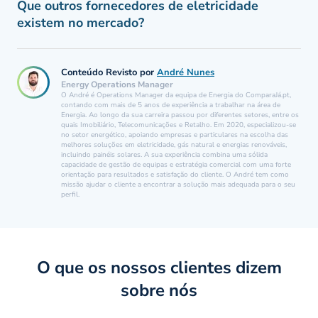
Que outros fornecedores de eletricidade
existem no mercado?
Conteúdo Revisto por
André Nunes
Energy Operations Manager
O André é Operations Manager da equipa de Energia do ComparaJá.pt,
contando com mais de 5 anos de experiência a trabalhar na área de
Energia. Ao longo da sua carreira passou por diferentes setores, entre os
quais Imobiliário, Telecomunicações e Retalho. Em 2020, especializou-se
no setor energético, apoiando empresas e particulares na escolha das
melhores soluções em eletricidade, gás natural e energias renováveis,
incluindo painéis solares. A sua experiência combina uma sólida
capacidade de gestão de equipas e estratégia comercial com uma forte
orientação para resultados e satisfação do cliente. O André tem como
missão ajudar o cliente a encontrar a solução mais adequada para o seu
perfil.
O que os nossos clientes dizem
sobre nós