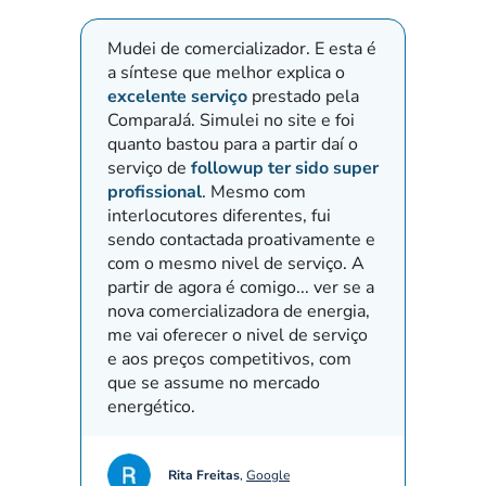
Mudei de comercializador. E esta é
Pedimo
a síntese que melhor explica o
fornec
excelente serviço
prestado pela
outro 
ComparaJá. Simulei no site e foi
atendi
quanto bastou para a partir daí o
eficác
serviço de
followup ter sido super
nossas
profissional
. Mesmo com
Marta 
interlocutores diferentes, fui
várias
sendo contactada proativamente e
tendo
com o mesmo nivel de serviço. A
corret
partir de agora é comigo... ver se a
nova comercializadora de energia,
me vai oferecer o nivel de serviço
e aos preços competitivos, com
que se assume no mercado
energético.
Rita Freitas
,
Google