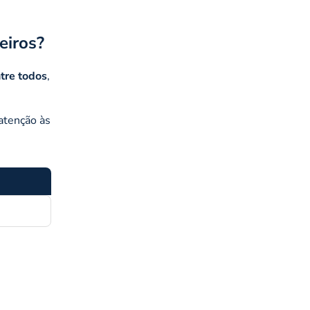
eiros?
tre todos
,
 atenção às