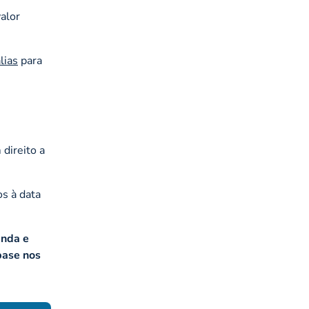
valor
lias
para
direito a
s à data
enda e
base nos