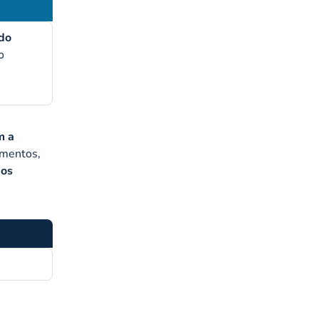
do
o
m a
umentos,
dos