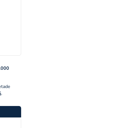
.000
etade
S
.