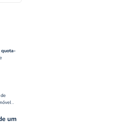
a
quota-
e
 de
móvel .
 de um