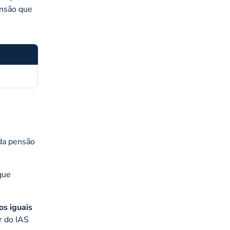
ensão que
da pensão
que
os iguais
r do IAS