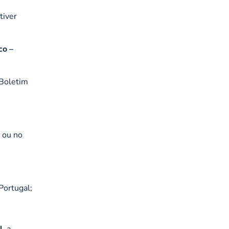
tiver
co –
 Boletim
 ou no
Portugal;
l
, a