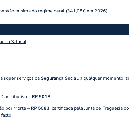
a pensão mínima do regime geral (341,08€ em 2026).
ntia Salarial
uaisquer serviços da
Segurança Social
, a qualquer momento, 
 Contributivo –
RP 5018
;
ção por Morte –
RP 5083
, certificada pela Junta de Freguesia do
 facto
;