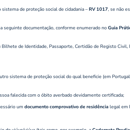
o sistema de proteção social de cidadania –
RV 1017
, se não es
nir a seguinte documentação, conforme enumerado no
Guia Práti
Bilhete de Identidade, Passaporte, Certidão de Registo Civil,
tro sistema de proteção social do qual beneficie (em Portugal
ssoa falecida com o óbito averbado devidamente certificada;
ecessário um
documento comprovativo de residência
legal em 
 do viúvo/viúva (tais como, por exemplo, a
Caderneta Predia