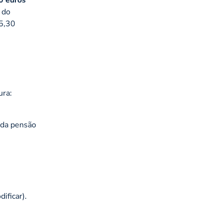
 do
75,30
ura:
 da pensão
ificar).