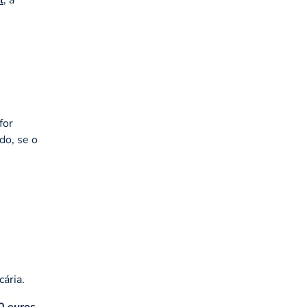
for
do, se o
ária.
0 euros