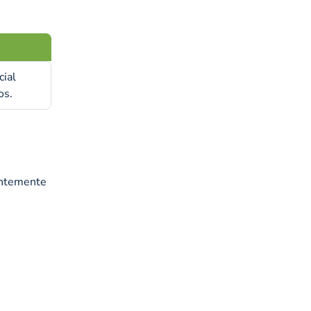
cial
os.
antemente