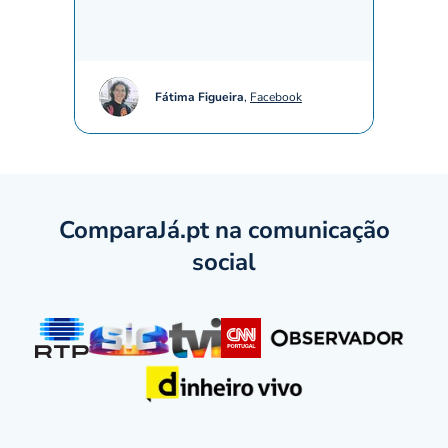
simpat
até à 
Fátima Figueira
,
Facebook
ComparaJá.pt na comunicação
social