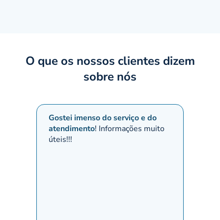
O que os nossos clientes dizem
sobre nós
Gostei imenso do serviço e do
Quero 
atendimento
! Informações muito
fez po
úteis!!!
prazer
excele
meu a
uma ve
Compa
da sua
palavra
desemp