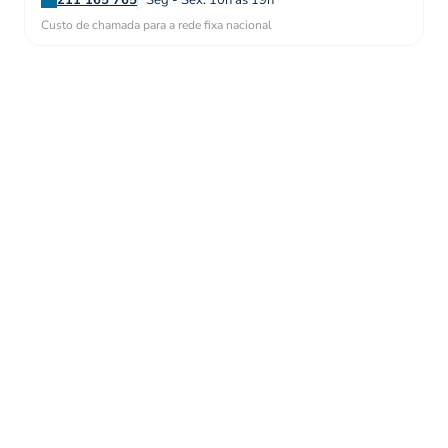
211 165 765
Seg - Sex: 10h às 19h
Custo de chamada para a rede fixa nacional