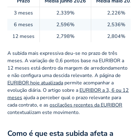
Prazo
Média junho 2026
Média maio 2026
3 meses
2,339%
2,226%
6 meses
2,596%
2,536%
12 meses
2,798%
2,804%
A subida mais expressiva deu-se no prazo de três
meses. A variação de 0,6 pontos base na EURIBOR a
12 meses está dentro da margem de arredondamento
e não configura uma descida relevante. A página de
EURIBOR hoje atualizada
permite acompanhar a
evolução diária. O artigo sobre a
EURIBOR a 3, 6 ou 12
meses
ajuda a perceber qual o prazo relevante para
cada contrato, e as
oscilações recentes da EURIBOR
contextualizam este movimento.
Como é que esta subida afeta a