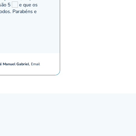
 são 5
️ e que os
todos. Parabéns e
é Manuel Gabriel
,
Email