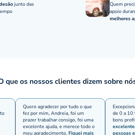
adesão
junto das
Quem preci
 tempo
apoio duran
melhores a
O que os nossos clientes dizem sobre nó
Quero agradecer por tudo o que
Excepciona
ito
fez por mim, Andreia, foi um
de 0 a 10
prazer trabalhar consigo, foi uma
bons profi
excelente ajuda, e merece todo o
excelentes
meu agradecimento.
Fiquei mais
pessoas 