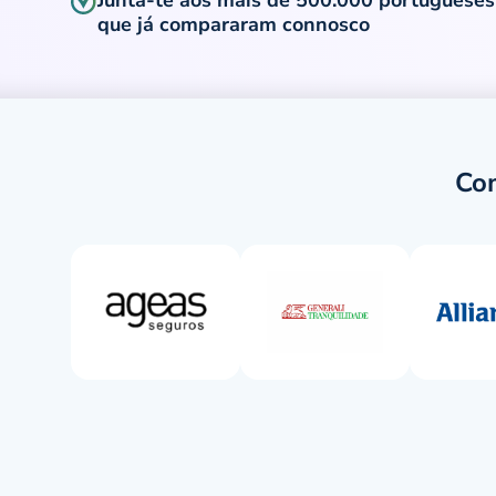
Junta-te aos mais de 500.000 portugueses
que já compararam connosco
Com