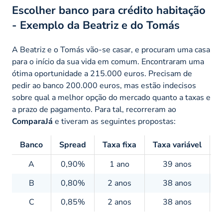
Escolher banco para crédito habitação
- Exemplo da Beatriz e do Tomás
A Beatriz e o Tomás vão-se casar, e procuram uma casa
para o início da sua vida em comum. Encontraram uma
ótima oportunidade a 215.000 euros. Precisam de
pedir ao banco 200.000 euros, mas estão indecisos
sobre qual a melhor opção do mercado quanto a taxas e
a prazo de pagamento. Para tal, recorreram ao
ComparaJá
e tiveram as seguintes propostas:
Banco
Spread
Taxa fixa
Taxa variável
A
0,90%
1 ano
39 anos
2
B
0,80%
2 anos
38 anos
2
C
0,85%
2 anos
38 anos
2